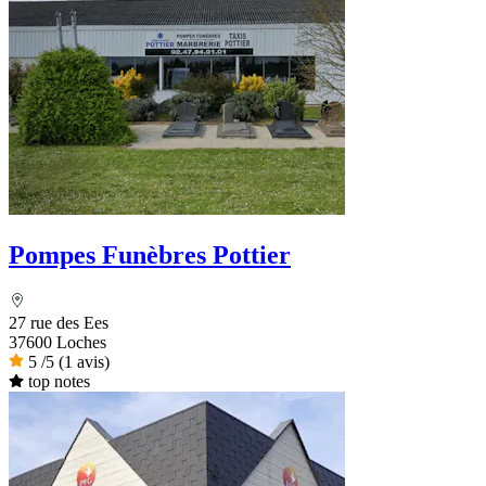
Pompes Funèbres Pottier
27 rue des Ees
37600 Loches
5
/5
(1 avis)
top notes