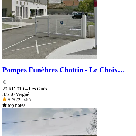
Pompes Funèbres Chottin - Le Choix
Funéraire
29 RD 910 – Les Gués
37250 Veigné
5
/5
(2 avis)
top notes