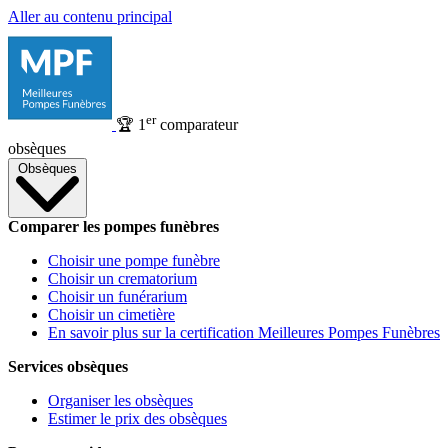
Aller au contenu principal
er
🏆
1
comparateur
obsèques
Obsèques
Comparer les pompes funèbres
Choisir une pompe funèbre
Choisir un crematorium
Choisir un funérarium
Choisir un cimetière
En savoir plus sur la certification Meilleures Pompes Funèbres
Services obsèques
Organiser les obsèques
Estimer le prix des obsèques