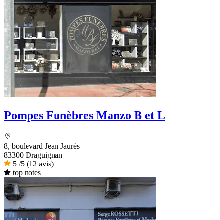
Pompes Funèbres Manzo B et L
8, boulevard Jean Jaurès
83300 Draguignan
5
/5
(12 avis)
top notes