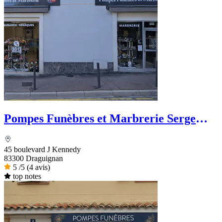
Pompes Funèbres et Marbrerie Serge
Rossetti - PFG
45 boulevard J Kennedy
83300 Draguignan
5
/5
(4 avis)
top notes