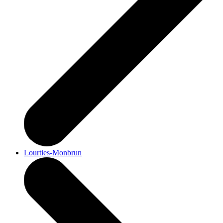
Lourties-Monbrun