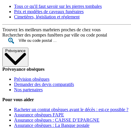
Tous ce qu'il faut savoir sur les pierres tombales
Prix et modèles de caveaux funéraires
Cimetières, législiation et réglement
Trouvez les meilleurs marbriers proches de chez vous
Rechercher des pompes funèbres par ville ou code postal
Prévoyance
Prévoyance obsèques
Prévision obsèques
Demander des devis comparatifs
Nos partenaires
Pour vous aider
Racheter un contrat obsèques avant le décès : est-ce possible ?
Assurance obsèques FAPE
Assurance obsèques : CAISSE D’EPARGNE
Assurance obsèques : La Banque postale