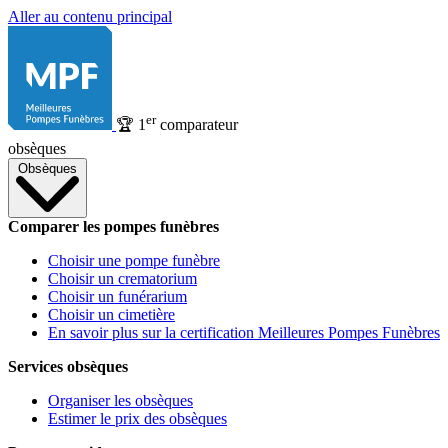
Aller au contenu principal
er
🏆
1
comparateur
obsèques
Obsèques
Comparer les pompes funèbres
Choisir une pompe funèbre
Choisir un crematorium
Choisir un funérarium
Choisir un cimetière
En savoir plus sur la certification Meilleures Pompes Funèbres
Services obsèques
Organiser les obsèques
Estimer le prix des obsèques