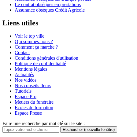
Le contrat obsèques en prestations
Assurance obsèques Crédit Agricole
Liens utiles
Voir le top ville
Qui sommes-nous ?
Comment ça marche ?
Contact
Conditions générales d'utilisation
Politique de confidentialité
Mentions légales
Actualités
Nos vidéos
Nos conseils fleurs
Tutoriels
Espace Pro
Metiers du funéraire
Écoles de formation
Espace Presse
Faire une recherche par mot clé sur le site :
Rechercher
(nouvelle fenêtre)