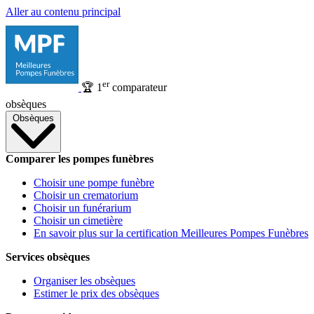
Aller au contenu principal
er
🏆
1
comparateur
obsèques
Obsèques
Comparer les pompes funèbres
Choisir une pompe funèbre
Choisir un crematorium
Choisir un funérarium
Choisir un cimetière
En savoir plus sur la certification Meilleures Pompes Funèbres
Services obsèques
Organiser les obsèques
Estimer le prix des obsèques