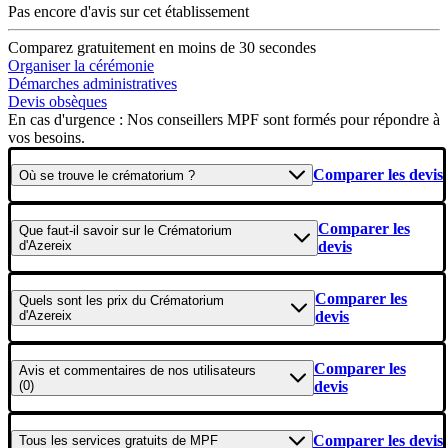
Pas encore d'avis sur cet établissement
Comparez gratuitement en moins de 30 secondes
Organiser la cérémonie
Démarches administratives
Devis obsèques
En cas d'urgence : Nos conseillers MPF sont formés pour répondre à
vos besoins.
Comparer les devis
Où se
trouve
le crématorium ?
Comparer les
Que faut-il savoir
sur le Crématorium
d'Azereix
devis
Comparer les
Quels sont les
prix
du Crématorium
d'Azereix
devis
Comparer les
Avis et commentaires
de nos utilisateurs
(0)
devis
Comparer les devis
Tous les
services gratuits
de
MPF