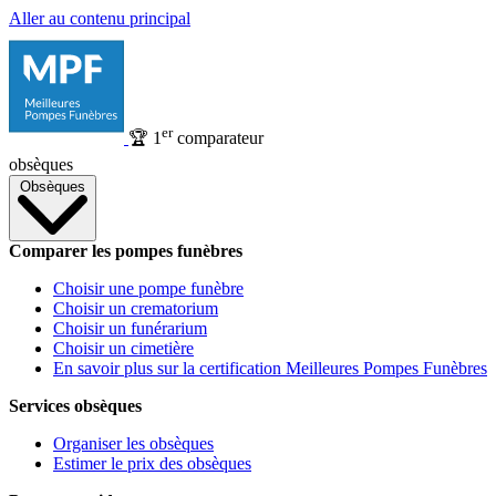
Aller au contenu principal
er
🏆
1
comparateur
obsèques
Obsèques
Comparer les pompes funèbres
Choisir une pompe funèbre
Choisir un crematorium
Choisir un funérarium
Choisir un cimetière
En savoir plus sur la certification Meilleures Pompes Funèbres
Services obsèques
Organiser les obsèques
Estimer le prix des obsèques