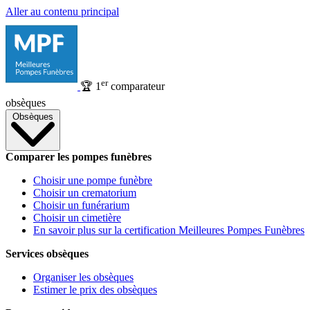
Aller au contenu principal
er
🏆
1
comparateur
obsèques
Obsèques
Comparer les pompes funèbres
Choisir une pompe funèbre
Choisir un crematorium
Choisir un funérarium
Choisir un cimetière
En savoir plus sur la certification Meilleures Pompes Funèbres
Services obsèques
Organiser les obsèques
Estimer le prix des obsèques