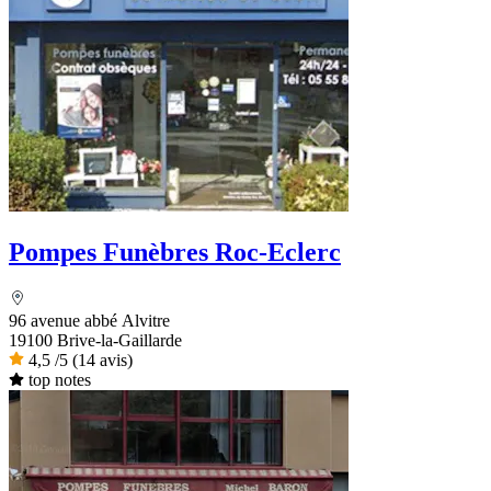
Pompes Funèbres Roc-Eclerc
96 avenue abbé Alvitre
19100 Brive-la-Gaillarde
4,5
/5
(14 avis)
top notes