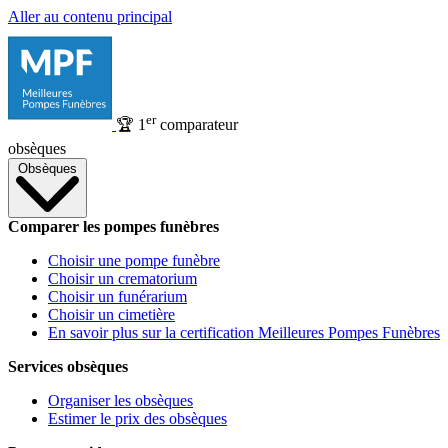
Aller au contenu principal
er
🏆
1
comparateur
obsèques
Obsèques
Comparer les pompes funèbres
Choisir une pompe funèbre
Choisir un crematorium
Choisir un funérarium
Choisir un cimetière
En savoir plus sur la certification Meilleures Pompes Funèbres
Services obsèques
Organiser les obsèques
Estimer le prix des obsèques