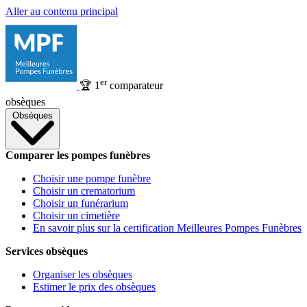
Aller au contenu principal
er
🏆
1
comparateur
obsèques
Obsèques
Comparer les pompes funèbres
Choisir une pompe funèbre
Choisir un crematorium
Choisir un funérarium
Choisir un cimetière
En savoir plus sur la certification Meilleures Pompes Funèbres
Services obsèques
Organiser les obsèques
Estimer le prix des obsèques