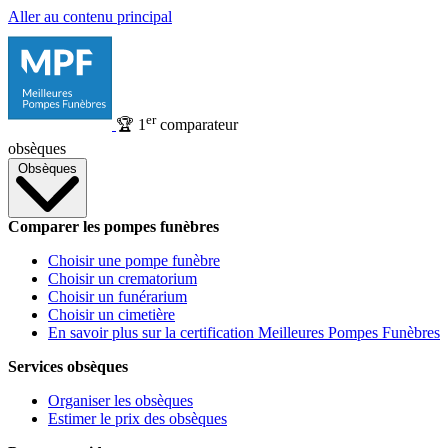
Aller au contenu principal
er
🏆
1
comparateur
obsèques
Obsèques
Comparer les pompes funèbres
Choisir une pompe funèbre
Choisir un crematorium
Choisir un funérarium
Choisir un cimetière
En savoir plus sur la certification Meilleures Pompes Funèbres
Services obsèques
Organiser les obsèques
Estimer le prix des obsèques