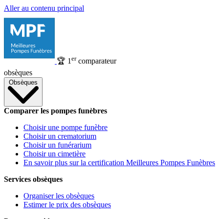
Aller au contenu principal
er
🏆
1
comparateur
obsèques
Obsèques
Comparer les pompes funèbres
Choisir une pompe funèbre
Choisir un crematorium
Choisir un funérarium
Choisir un cimetière
En savoir plus sur la certification Meilleures Pompes Funèbres
Services obsèques
Organiser les obsèques
Estimer le prix des obsèques