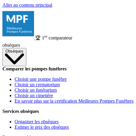
Aller au contenu principal
er
🏆
1
comparateur
obsèques
Obsèques
Comparer les pompes funèbres
Choisir une pompe funèbre
Choisir un crematorium
Choisir un funérarium
Choisir un cimetière
En savoir plus sur la certification Meilleures Pompes Funèbres
Services obsèques
Organiser les obsèques
Estimer le prix des obsèques