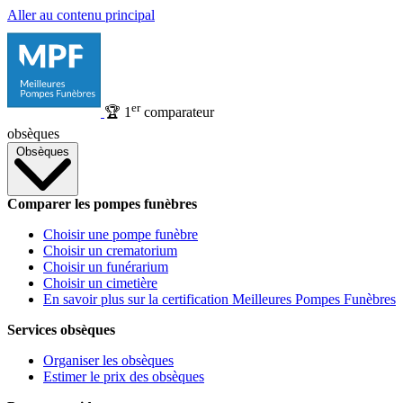
Aller au contenu principal
er
🏆
1
comparateur
obsèques
Obsèques
Comparer les pompes funèbres
Choisir une pompe funèbre
Choisir un crematorium
Choisir un funérarium
Choisir un cimetière
En savoir plus sur la certification Meilleures Pompes Funèbres
Services obsèques
Organiser les obsèques
Estimer le prix des obsèques