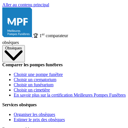
Aller au contenu principal
er
🏆
1
comparateur
obsèques
Obsèques
Comparer les pompes funèbres
Choisir une pompe funèbre
Choisir un crematorium
Choisir un funérarium
Choisir un cimetière
En savoir plus sur la certification Meilleures Pompes Funèbres
Services obsèques
Organiser les obsèques
Estimer le prix des obsèques