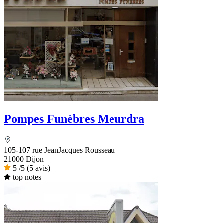
Pompes Funèbres Meurdra
105-107 rue JeanJacques Rousseau
21000 Dijon
5
/5
(5 avis)
top notes