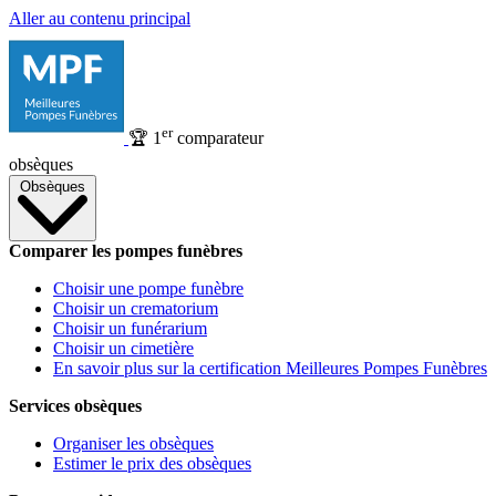
Aller au contenu principal
er
🏆
1
comparateur
obsèques
Obsèques
Comparer les pompes funèbres
Choisir une pompe funèbre
Choisir un crematorium
Choisir un funérarium
Choisir un cimetière
En savoir plus sur la certification Meilleures Pompes Funèbres
Services obsèques
Organiser les obsèques
Estimer le prix des obsèques