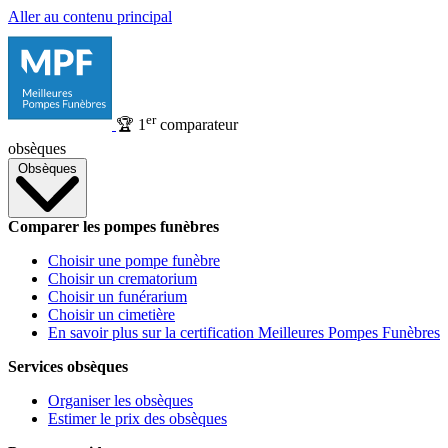
Aller au contenu principal
er
🏆
1
comparateur
obsèques
Obsèques
Comparer les pompes funèbres
Choisir une pompe funèbre
Choisir un crematorium
Choisir un funérarium
Choisir un cimetière
En savoir plus sur la certification Meilleures Pompes Funèbres
Services obsèques
Organiser les obsèques
Estimer le prix des obsèques