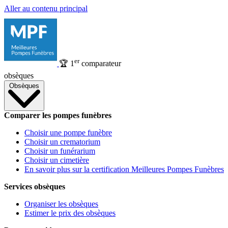
Aller au contenu principal
er
🏆
1
comparateur
obsèques
Obsèques
Comparer les pompes funèbres
Choisir une pompe funèbre
Choisir un crematorium
Choisir un funérarium
Choisir un cimetière
En savoir plus sur la certification Meilleures Pompes Funèbres
Services obsèques
Organiser les obsèques
Estimer le prix des obsèques