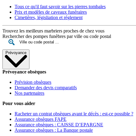
Tous ce qu'il faut savoir sur les pierres tombales
Prix et modèles de caveaux funéraires
Cimetières, législiation et réglement
Trouvez les meilleurs marbriers proches de chez vous
Rechercher des pompes funèbres par ville ou code postal
Prévoyance
Prévoyance obsèques
Prévision obsèques
Demander des devis comparatifs
Nos partenaires
Pour vous aider
Racheter un contrat obsèques avant le décès : est-ce possible ?
Assurance obsèques FAPE
Assurance obsèques : CAISSE D’EPARGNE
Assurance obsèques : La Banque postale