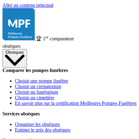
Aller au contenu principal
er
🏆
1
comparateur
obsèques
Obsèques
Comparer les pompes funèbres
Choisir une pompe funèbre
Choisir un crematorium
Choisir un funérarium
Choisir un cimetière
En savoir plus sur la certification Meilleures Pompes Funèbres
Services obsèques
Organiser les obsèques
Estimer le prix des obsèques