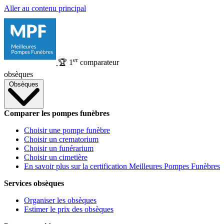
Aller au contenu principal
er
🏆
1
comparateur
obsèques
Obsèques
Comparer les pompes funèbres
Choisir une pompe funèbre
Choisir un crematorium
Choisir un funérarium
Choisir un cimetière
En savoir plus sur la certification Meilleures Pompes Funèbres
Services obsèques
Organiser les obsèques
Estimer le prix des obsèques