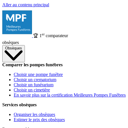
Aller au contenu principal
er
🏆
1
comparateur
obsèques
Obsèques
Comparer les pompes funèbres
Choisir une pompe funèbre
Choisir un crematorium
Choisir un funérarium
Choisir un cimetière
En savoir plus sur la certification Meilleures Pompes Funèbres
Services obsèques
Organiser les obsèques
Estimer le prix des obsèques