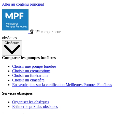
Aller au contenu principal
er
🏆
1
comparateur
obsèques
Obsèques
Comparer les pompes funèbres
Choisir une pompe funèbre
Choisir un crematorium
Choisir un funérarium
Choisir un cimetière
En savoir plus sur la certification Meilleures Pompes Funèbres
Services obsèques
Organiser les obsèques
Estimer le prix des obsèques