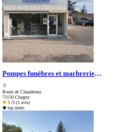
Pompes funèbres et marbrerie
Chagnotines
Route de Chaudenay
71150 Chagny
5
/5
(1 avis)
top notes