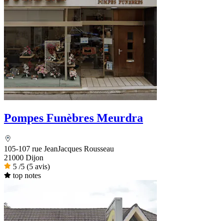
Pompes Funèbres Meurdra
105-107 rue JeanJacques Rousseau
21000 Dijon
5
/5
(5 avis)
top notes