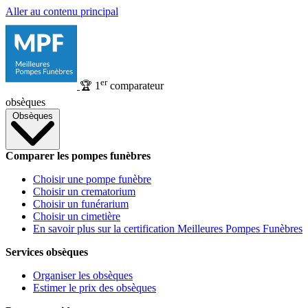
Aller au contenu principal
er
🏆
1
comparateur
obsèques
Obsèques
Comparer les pompes funèbres
Choisir une pompe funèbre
Choisir un crematorium
Choisir un funérarium
Choisir un cimetière
En savoir plus sur la certification Meilleures Pompes Funèbres
Services obsèques
Organiser les obsèques
Estimer le prix des obsèques