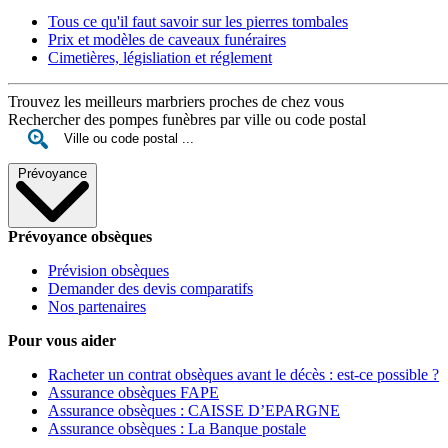
Tous ce qu'il faut savoir sur les pierres tombales
Prix et modèles de caveaux funéraires
Cimetières, législiation et réglement
Trouvez les meilleurs marbriers proches de chez vous
Rechercher des pompes funèbres par ville ou code postal
Prévoyance
Prévoyance obsèques
Prévision obsèques
Demander des devis comparatifs
Nos partenaires
Pour vous aider
Racheter un contrat obsèques avant le décès : est-ce possible ?
Assurance obsèques FAPE
Assurance obsèques : CAISSE D’EPARGNE
Assurance obsèques : La Banque postale