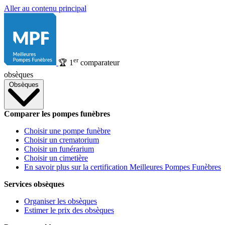
Aller au contenu principal
er
🏆
1
comparateur
obsèques
Obsèques
Comparer les pompes funèbres
Choisir une pompe funèbre
Choisir un crematorium
Choisir un funérarium
Choisir un cimetière
En savoir plus sur la certification Meilleures Pompes Funèbres
Services obsèques
Organiser les obsèques
Estimer le prix des obsèques