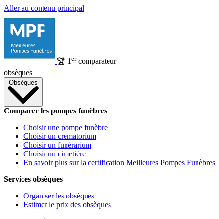
Aller au contenu principal
er
🏆
1
comparateur
obsèques
Obsèques
Comparer les pompes funèbres
Choisir une pompe funèbre
Choisir un crematorium
Choisir un funérarium
Choisir un cimetière
En savoir plus sur la certification Meilleures Pompes Funèbres
Services obsèques
Organiser les obsèques
Estimer le prix des obsèques