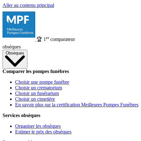
Aller au contenu principal
er
🏆
1
comparateur
obsèques
Obsèques
Comparer les pompes funèbres
Choisir une pompe funèbre
Choisir un crematorium
Choisir un funérarium
Choisir un cimetière
En savoir plus sur la certification Meilleures Pompes Funèbres
Services obsèques
Organiser les obsèques
Estimer le prix des obsèques