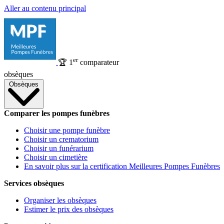
Aller au contenu principal
er
🏆
1
comparateur
obsèques
Obsèques
Comparer les pompes funèbres
Choisir une pompe funèbre
Choisir un crematorium
Choisir un funérarium
Choisir un cimetière
En savoir plus sur la certification Meilleures Pompes Funèbres
Services obsèques
Organiser les obsèques
Estimer le prix des obsèques