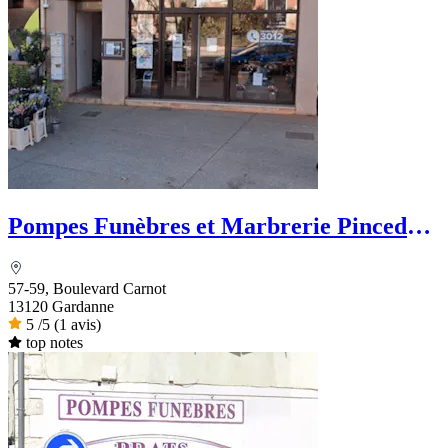
Pompes Funèbres et Marbrerie Pincedé -
PFG
57-59, Boulevard Carnot
13120 Gardanne
5
/5
(1 avis)
top notes