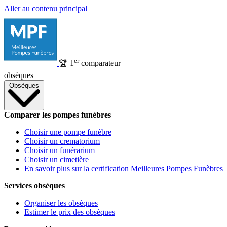
Aller au contenu principal
er
🏆
1
comparateur
obsèques
Obsèques
Comparer les pompes funèbres
Choisir une pompe funèbre
Choisir un crematorium
Choisir un funérarium
Choisir un cimetière
En savoir plus sur la certification Meilleures Pompes Funèbres
Services obsèques
Organiser les obsèques
Estimer le prix des obsèques