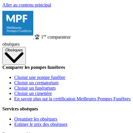
Aller au contenu principal
er
🏆
1
comparateur
obsèques
Obsèques
Comparer les pompes funèbres
Choisir une pompe funèbre
Choisir un crematorium
Choisir un funérarium
Choisir un cimetière
En savoir plus sur la certification Meilleures Pompes Funèbres
Services obsèques
Organiser les obsèques
Estimer le prix des obsèques