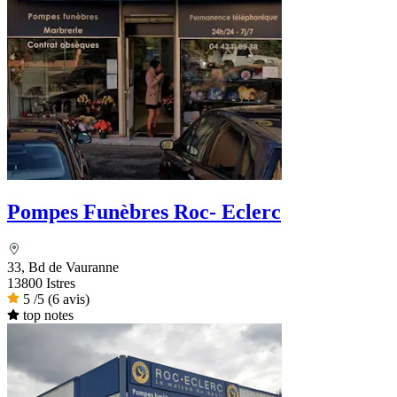
Pompes Funèbres Roc- Eclerc
33, Bd de Vauranne
13800 Istres
5
/5
(6 avis)
top notes