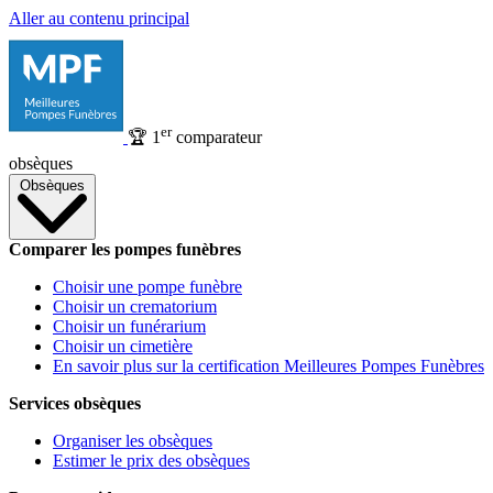
Aller au contenu principal
er
🏆
1
comparateur
obsèques
Obsèques
Comparer les pompes funèbres
Choisir une pompe funèbre
Choisir un crematorium
Choisir un funérarium
Choisir un cimetière
En savoir plus sur la certification Meilleures Pompes Funèbres
Services obsèques
Organiser les obsèques
Estimer le prix des obsèques