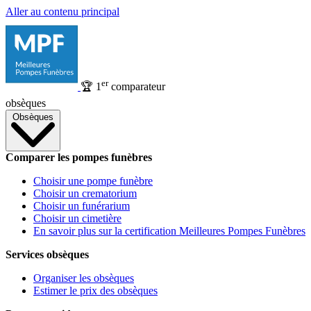
Aller au contenu principal
er
🏆
1
comparateur
obsèques
Obsèques
Comparer les pompes funèbres
Choisir une pompe funèbre
Choisir un crematorium
Choisir un funérarium
Choisir un cimetière
En savoir plus sur la certification Meilleures Pompes Funèbres
Services obsèques
Organiser les obsèques
Estimer le prix des obsèques