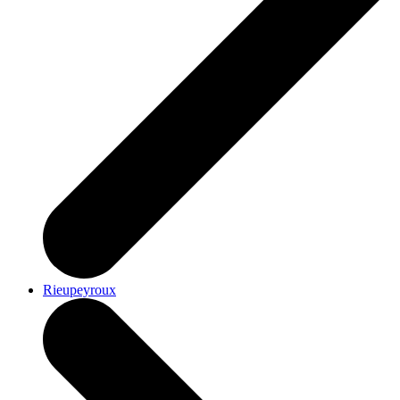
Rieupeyroux