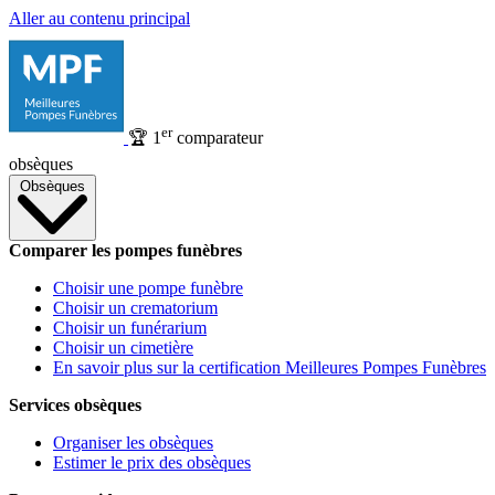
Aller au contenu principal
er
🏆
1
comparateur
obsèques
Obsèques
Comparer les pompes funèbres
Choisir une pompe funèbre
Choisir un crematorium
Choisir un funérarium
Choisir un cimetière
En savoir plus sur la certification Meilleures Pompes Funèbres
Services obsèques
Organiser les obsèques
Estimer le prix des obsèques