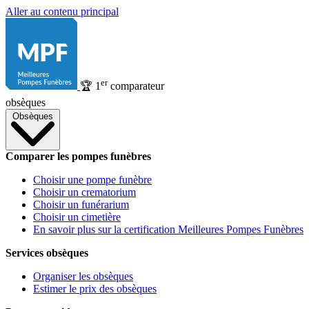
Aller au contenu principal
er
🏆
1
comparateur
obsèques
Obsèques
Comparer les pompes funèbres
Choisir une pompe funèbre
Choisir un crematorium
Choisir un funérarium
Choisir un cimetière
En savoir plus sur la certification Meilleures Pompes Funèbres
Services obsèques
Organiser les obsèques
Estimer le prix des obsèques