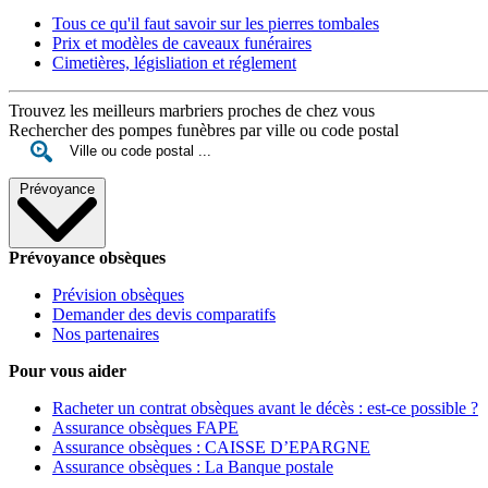
Tous ce qu'il faut savoir sur les pierres tombales
Prix et modèles de caveaux funéraires
Cimetières, législiation et réglement
Trouvez les meilleurs marbriers proches de chez vous
Rechercher des pompes funèbres par ville ou code postal
Prévoyance
Prévoyance obsèques
Prévision obsèques
Demander des devis comparatifs
Nos partenaires
Pour vous aider
Racheter un contrat obsèques avant le décès : est-ce possible ?
Assurance obsèques FAPE
Assurance obsèques : CAISSE D’EPARGNE
Assurance obsèques : La Banque postale