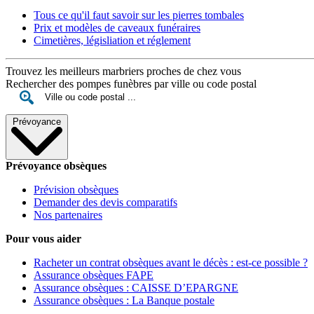
Tous ce qu'il faut savoir sur les pierres tombales
Prix et modèles de caveaux funéraires
Cimetières, législiation et réglement
Trouvez les meilleurs marbriers proches de chez vous
Rechercher des pompes funèbres par ville ou code postal
Prévoyance
Prévoyance obsèques
Prévision obsèques
Demander des devis comparatifs
Nos partenaires
Pour vous aider
Racheter un contrat obsèques avant le décès : est-ce possible ?
Assurance obsèques FAPE
Assurance obsèques : CAISSE D’EPARGNE
Assurance obsèques : La Banque postale