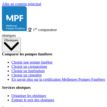
Aller au contenu principal
er
🏆
1
comparateur
obsèques
Obsèques
Comparer les pompes funèbres
Choisir une pompe funèbre
Choisir un crematorium
Choisir un funérarium
Choisir un cimetière
En savoir plus sur la certification Meilleures Pompes Funèbres
Services obsèques
Organiser les obsèques
Estimer le prix des obsèques