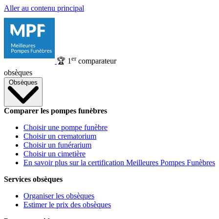
Aller au contenu principal
er
🏆
1
comparateur
obsèques
Obsèques
Comparer les pompes funèbres
Choisir une pompe funèbre
Choisir un crematorium
Choisir un funérarium
Choisir un cimetière
En savoir plus sur la certification Meilleures Pompes Funèbres
Services obsèques
Organiser les obsèques
Estimer le prix des obsèques