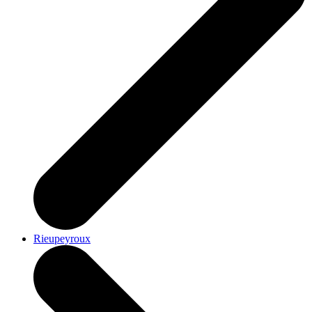
Rieupeyroux