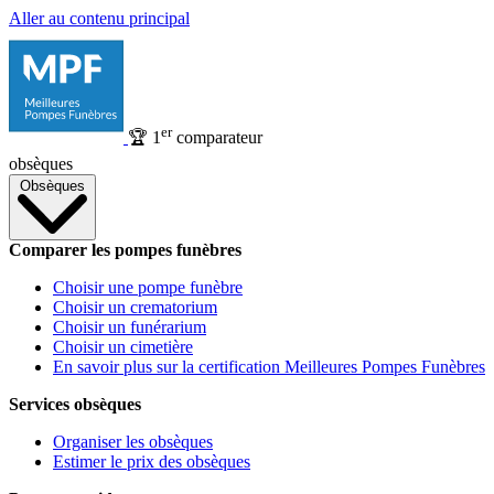
Aller au contenu principal
er
🏆
1
comparateur
obsèques
Obsèques
Comparer les pompes funèbres
Choisir une pompe funèbre
Choisir un crematorium
Choisir un funérarium
Choisir un cimetière
En savoir plus sur la certification Meilleures Pompes Funèbres
Services obsèques
Organiser les obsèques
Estimer le prix des obsèques