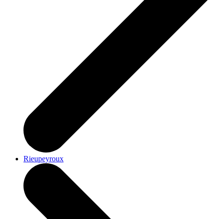
Rieupeyroux