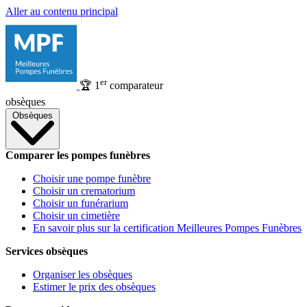
Aller au contenu principal
er
🏆
1
comparateur
obsèques
Obsèques
Comparer les pompes funèbres
Choisir une pompe funèbre
Choisir un crematorium
Choisir un funérarium
Choisir un cimetière
En savoir plus sur la certification Meilleures Pompes Funèbres
Services obsèques
Organiser les obsèques
Estimer le prix des obsèques