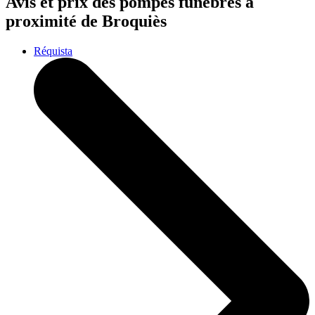
Avis et prix des
pompes funèbres
à
proximité de Broquiès
Réquista