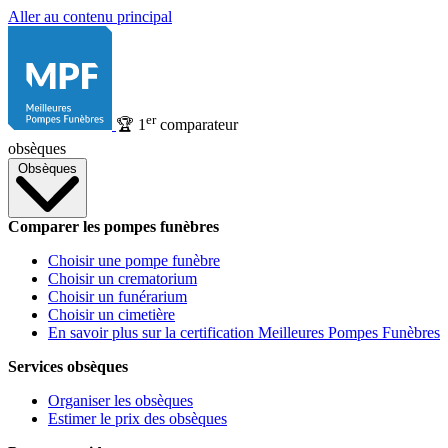
Aller au contenu principal
er
🏆
1
comparateur
obsèques
Obsèques
Comparer les pompes funèbres
Choisir une pompe funèbre
Choisir un crematorium
Choisir un funérarium
Choisir un cimetière
En savoir plus sur la certification Meilleures Pompes Funèbres
Services obsèques
Organiser les obsèques
Estimer le prix des obsèques