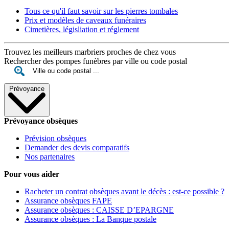
Tous ce qu'il faut savoir sur les pierres tombales
Prix et modèles de caveaux funéraires
Cimetières, législiation et réglement
Trouvez les meilleurs marbriers proches de chez vous
Rechercher des pompes funèbres par ville ou code postal
Prévoyance
Prévoyance obsèques
Prévision obsèques
Demander des devis comparatifs
Nos partenaires
Pour vous aider
Racheter un contrat obsèques avant le décès : est-ce possible ?
Assurance obsèques FAPE
Assurance obsèques : CAISSE D’EPARGNE
Assurance obsèques : La Banque postale