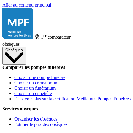
Aller au contenu principal
er
🏆
1
comparateur
obsèques
Obsèques
Comparer les pompes funèbres
Choisir une pompe funèbre
Choisir un crematorium
Choisir un funérarium
Choisir un cimetière
En savoir plus sur la certification Meilleures Pompes Funèbres
Services obsèques
Organiser les obsèques
Estimer le prix des obsèques