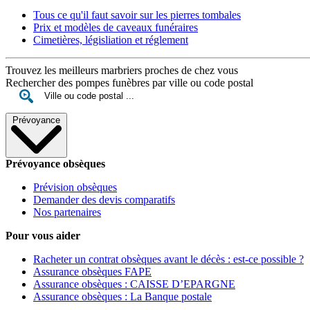
Tous ce qu'il faut savoir sur les pierres tombales
Prix et modèles de caveaux funéraires
Cimetières, législiation et réglement
Trouvez les meilleurs marbriers proches de chez vous
Rechercher des pompes funèbres par ville ou code postal
Prévoyance
Prévoyance obsèques
Prévision obsèques
Demander des devis comparatifs
Nos partenaires
Pour vous aider
Racheter un contrat obsèques avant le décès : est-ce possible ?
Assurance obsèques FAPE
Assurance obsèques : CAISSE D’EPARGNE
Assurance obsèques : La Banque postale