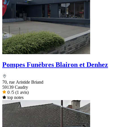
Pompes Funèbres Blairon et Denhez
70, rue Aristide Briand
59139 Caudry
0
/5
(1 avis)
top notes