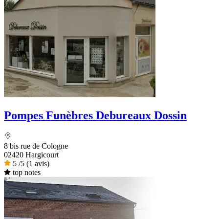
Pompes Funèbres Debureaux Dossin
8 bis rue de Cologne
02420 Hargicourt
5
/5
(1 avis)
top notes