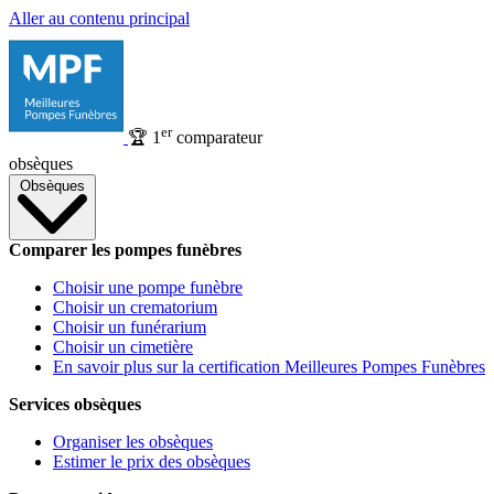
Aller au contenu principal
er
🏆
1
comparateur
obsèques
Obsèques
Comparer les pompes funèbres
Choisir une pompe funèbre
Choisir un crematorium
Choisir un funérarium
Choisir un cimetière
En savoir plus sur la certification Meilleures Pompes Funèbres
Services obsèques
Organiser les obsèques
Estimer le prix des obsèques