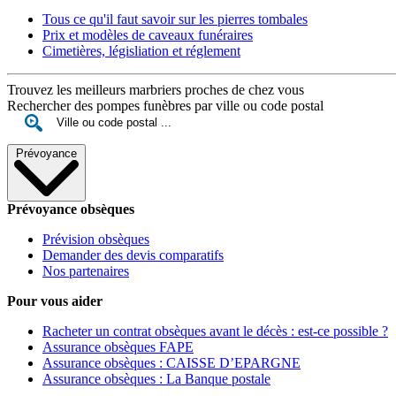
Tous ce qu'il faut savoir sur les pierres tombales
Prix et modèles de caveaux funéraires
Cimetières, législiation et réglement
Trouvez les meilleurs marbriers proches de chez vous
Rechercher des pompes funèbres par ville ou code postal
Prévoyance
Prévoyance obsèques
Prévision obsèques
Demander des devis comparatifs
Nos partenaires
Pour vous aider
Racheter un contrat obsèques avant le décès : est-ce possible ?
Assurance obsèques FAPE
Assurance obsèques : CAISSE D’EPARGNE
Assurance obsèques : La Banque postale