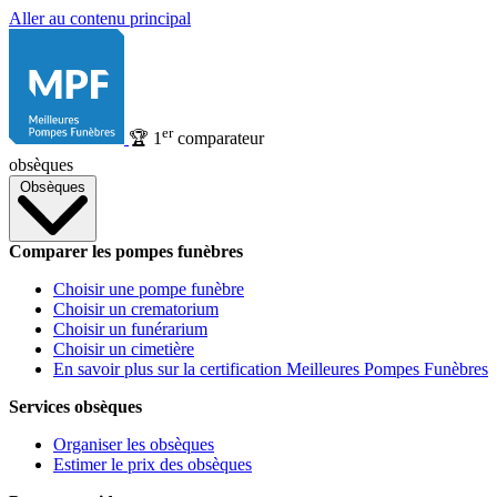
Aller au contenu principal
er
🏆
1
comparateur
obsèques
Obsèques
Comparer les pompes funèbres
Choisir une pompe funèbre
Choisir un crematorium
Choisir un funérarium
Choisir un cimetière
En savoir plus sur la certification Meilleures Pompes Funèbres
Services obsèques
Organiser les obsèques
Estimer le prix des obsèques