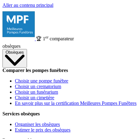
Aller au contenu principal
er
🏆
1
comparateur
obsèques
Obsèques
Comparer les pompes funèbres
Choisir une pompe funèbre
Choisir un crematorium
Choisir un funérarium
Choisir un cimetière
En savoir plus sur la certification Meilleures Pompes Funèbres
Services obsèques
Organiser les obsèques
Estimer le prix des obsèques