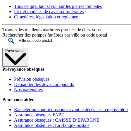
Tous ce qu'il faut savoir sur les pierres tombales
Prix et modèles de caveaux funéraires
Cimetières, législiation et réglement
Trouvez les meilleurs marbriers proches de chez vous
Rechercher des pompes funèbres par ville ou code postal
Prévoyance
Prévoyance obsèques
Prévision obsèques
Demander des devis comparatifs
Nos partenaires
Pour vous aider
Racheter un contrat obsèques avant le décès : est-ce possible ?
Assurance obsèques FAPE
Assurance obsèques : CAISSE D’EPARGNE
Assurance obsèques : La Banque postale