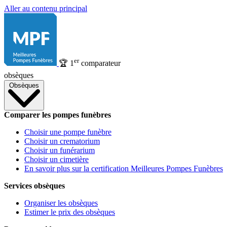
Aller au contenu principal
er
🏆
1
comparateur
obsèques
Obsèques
Comparer les pompes funèbres
Choisir une pompe funèbre
Choisir un crematorium
Choisir un funérarium
Choisir un cimetière
En savoir plus sur la certification Meilleures Pompes Funèbres
Services obsèques
Organiser les obsèques
Estimer le prix des obsèques