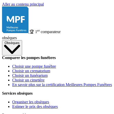
Aller au contenu principal
er
🏆
1
comparateur
obsèques
Obsèques
Comparer les pompes funèbres
Choisir une pompe funèbre
Choisir un crematorium
Choisir un funérarium
Choisir un cimetière
En savoir plus sur la certification Meilleures Pompes Funèbres
Services obsèques
Organiser les obsèques
Estimer le prix des obsèques