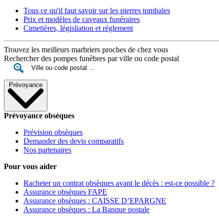
Tous ce qu'il faut savoir sur les pierres tombales
Prix et modèles de caveaux funéraires
Cimetières, législiation et réglement
Trouvez les meilleurs marbriers proches de chez vous
Rechercher des pompes funèbres par ville ou code postal
Prévoyance
Prévoyance obsèques
Prévision obsèques
Demander des devis comparatifs
Nos partenaires
Pour vous aider
Racheter un contrat obsèques avant le décès : est-ce possible ?
Assurance obsèques FAPE
Assurance obsèques : CAISSE D’EPARGNE
Assurance obsèques : La Banque postale