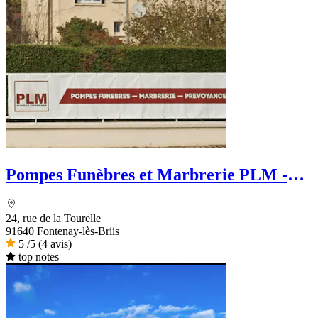
Pompes Funèbres et Marbrerie PLM -
PFG
24, rue de la Tourelle
91640 Fontenay-lès-Briis
5
/5
(4 avis)
top notes