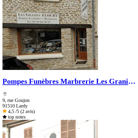
Pompes Funèbres Marbrerie Les Granits
Floury
9, rue Goujon
91510 Lardy
4,5
/5
(2 avis)
top notes