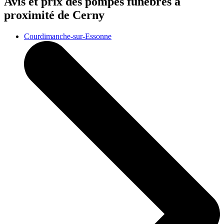
Avis et prix des
pompes funèbres
à
proximité de Cerny
Courdimanche-sur-Essonne