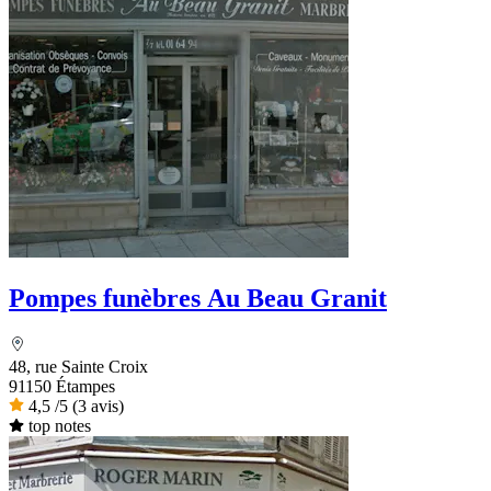
Pompes funèbres Au Beau Granit
48, rue Sainte Croix
91150 Étampes
4,5
/5
(3 avis)
top notes