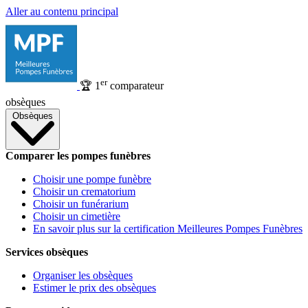
Aller au contenu principal
er
🏆
1
comparateur
obsèques
Obsèques
Comparer les pompes funèbres
Choisir une pompe funèbre
Choisir un crematorium
Choisir un funérarium
Choisir un cimetière
En savoir plus sur la certification Meilleures Pompes Funèbres
Services obsèques
Organiser les obsèques
Estimer le prix des obsèques