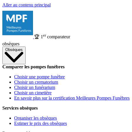
Aller au contenu principal
er
🏆
1
comparateur
obsèques
Obsèques
Comparer les pompes funèbres
Choisir une pompe funèbre
Choisir un crematorium
Choisir un funérarium
Choisir un cimetière
En savoir plus sur la certification Meilleures Pompes Funèbres
Services obsèques
Organiser les obsèques
Estimer le prix des obsèques