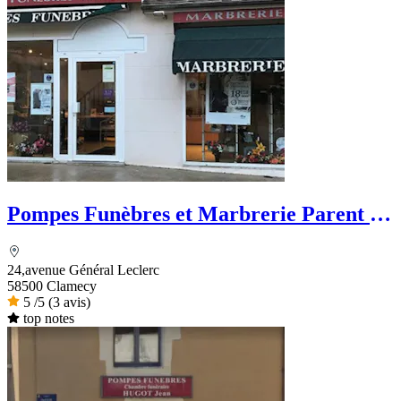
Pompes Funèbres et Marbrerie Parent -
PFG
24,avenue Général Leclerc
58500 Clamecy
5
/5
(3 avis)
top notes