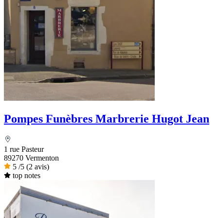
Pompes Funèbres Marbrerie Hugot Jean
1 rue Pasteur
89270 Vermenton
5
/5
(2 avis)
top notes