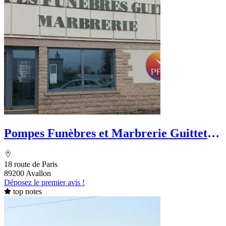
Pompes Funèbres et Marbrerie Guittet -
PFG
18 route de Paris
89200 Avallon
Déposez le premier avis !
top notes