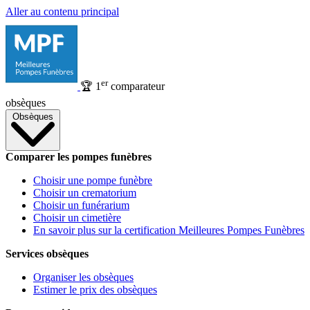
Aller au contenu principal
er
🏆
1
comparateur
obsèques
Obsèques
Comparer les pompes funèbres
Choisir une pompe funèbre
Choisir un crematorium
Choisir un funérarium
Choisir un cimetière
En savoir plus sur la certification Meilleures Pompes Funèbres
Services obsèques
Organiser les obsèques
Estimer le prix des obsèques