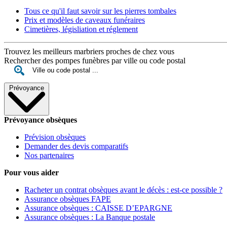
Tous ce qu'il faut savoir sur les pierres tombales
Prix et modèles de caveaux funéraires
Cimetières, législiation et réglement
Trouvez les meilleurs marbriers proches de chez vous
Rechercher des pompes funèbres par ville ou code postal
Prévoyance
Prévoyance obsèques
Prévision obsèques
Demander des devis comparatifs
Nos partenaires
Pour vous aider
Racheter un contrat obsèques avant le décès : est-ce possible ?
Assurance obsèques FAPE
Assurance obsèques : CAISSE D’EPARGNE
Assurance obsèques : La Banque postale