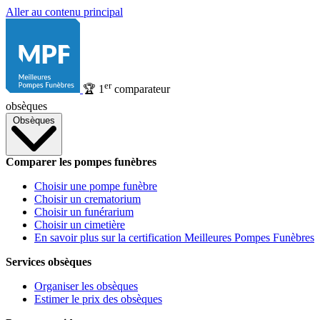
Aller au contenu principal
er
🏆
1
comparateur
obsèques
Obsèques
Comparer les pompes funèbres
Choisir une pompe funèbre
Choisir un crematorium
Choisir un funérarium
Choisir un cimetière
En savoir plus sur la certification Meilleures Pompes Funèbres
Services obsèques
Organiser les obsèques
Estimer le prix des obsèques