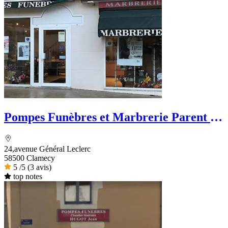
Pompes Funèbres et Marbrerie Parent -
PFG
24,avenue Général Leclerc
58500 Clamecy
5
/5
(3 avis)
top notes