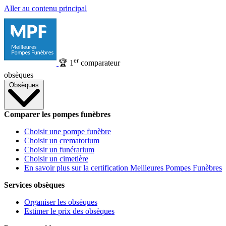
Aller au contenu principal
er
🏆
1
comparateur
obsèques
Obsèques
Comparer les pompes funèbres
Choisir une pompe funèbre
Choisir un crematorium
Choisir un funérarium
Choisir un cimetière
En savoir plus sur la certification Meilleures Pompes Funèbres
Services obsèques
Organiser les obsèques
Estimer le prix des obsèques