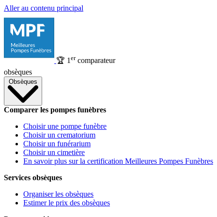
Aller au contenu principal
er
🏆
1
comparateur
obsèques
Obsèques
Comparer les pompes funèbres
Choisir une pompe funèbre
Choisir un crematorium
Choisir un funérarium
Choisir un cimetière
En savoir plus sur la certification Meilleures Pompes Funèbres
Services obsèques
Organiser les obsèques
Estimer le prix des obsèques