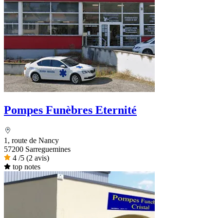
Pompes Funèbres Eternité
1, route de Nancy
57200 Sarreguemines
4
/5
(2 avis)
top notes