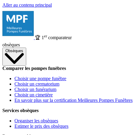
Aller au contenu principal
er
🏆
1
comparateur
obsèques
Obsèques
Comparer les pompes funèbres
Choisir une pompe funèbre
Choisir un crematorium
Choisir un funérarium
Choisir un cimetière
En savoir plus sur la certification Meilleures Pompes Funèbres
Services obsèques
Organiser les obsèques
Estimer le prix des obsèques