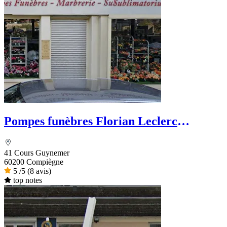
Pompes funèbres Florian Leclerc
Sublimatorium
41 Cours Guynemer
60200 Compiègne
5
/5
(8 avis)
top notes