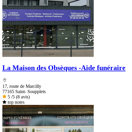
La Maison des Obsèques -Aide funéraire
17, route de Marcilly
77165 Saint- Soupplets
5
/5
(8 avis)
top notes